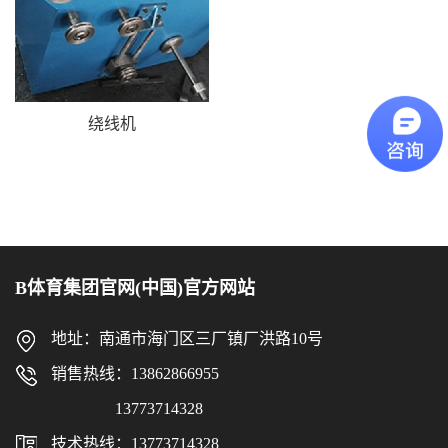
绕线机
B体育集团官网(中国)官方网站
地址：南通市海门区三厂镇厂洪路10号
销售热线：13862866955
13773714328
技术热线：13773714328